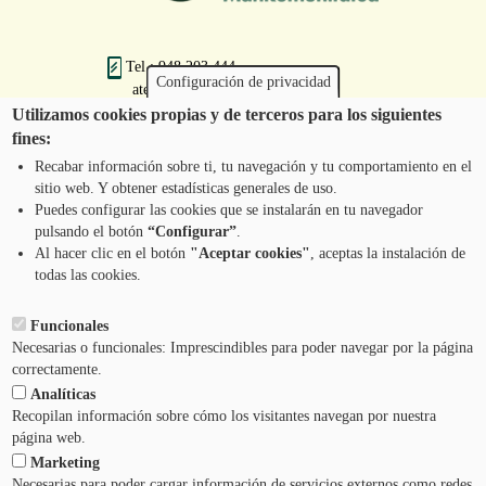
Tel.: 948 203 444
Configuración de privacidad
atencion@mancoeduca.com
Utilizamos cookies propias y de terceros para los siguientes
fines:
Programa de Educación Ambiental Escolar
de la Mancomunidad de la Comarca de
Recabar información sobre ti, tu navegación y tu comportamiento en el
Pamplona
sitio web. Y obtener estadísticas generales de uso.
Puedes configurar las cookies que se instalarán en tu navegador
pulsando el botón
“Configurar”
.
CONTÁCTANOS
Pie
Al hacer clic en el botón
"Aceptar cookies"
, aceptas la instalación de
todas las cookies.
Menú
AVISO LEGAL
Funcionales
Necesarias o funcionales: Imprescindibles para poder navegar por la página
CONDICIONES DEL SERVICIO
correctamente.
Analíticas
POLÍTICA DE PRIVACIDAD
Recopilan información sobre cómo los visitantes navegan por nuestra
página web.
Marketing
AYUDA
Necesarias para poder cargar información de servicios externos como redes