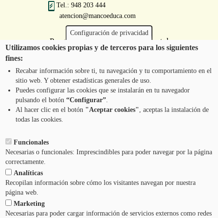
Tel.: 948 203 444
atencion@mancoeduca.com
Configuración de privacidad
Programa de Educación Ambiental
Utilizamos cookies propias y de terceros para los siguientes
Escolar de la Mancomunidad de la
fines:
Comarca de Pamplona
Recabar información sobre ti, tu navegación y tu comportamiento en el
sitio web. Y obtener estadísticas generales de uso.
Puedes configurar las cookies que se instalarán en tu navegador
pulsando el botón
“Configurar”
.
CONTÁCTANOS
Pie
Al hacer clic en el botón
"Aceptar cookies"
, aceptas la instalación de
todas las cookies.
Menú
AVISO LEGAL
Funcionales
Necesarias o funcionales: Imprescindibles para poder navegar por la página
CONDICIONES DEL SERVICIO
correctamente.
Analíticas
POLÍTICA DE PRIVACIDAD
Recopilan información sobre cómo los visitantes navegan por nuestra
página web.
Marketing
AYUDA
Necesarias para poder cargar información de servicios externos como redes