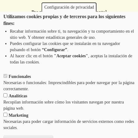
Configuración de privacidad
Programa de Educación Ambiental
Utilizamos cookies propias y de terceros para los siguientes
Escolar de la Mancomunidad de la
fines:
Comarca de Pamplona
Recabar información sobre ti, tu navegación y tu comportamiento en el
sitio web. Y obtener estadísticas generales de uso.
Puedes configurar las cookies que se instalarán en tu navegador
pulsando el botón
“Configurar”
.
CONTÁCTANOS
Pie
Al hacer clic en el botón
"Aceptar cookies"
, aceptas la instalación de
todas las cookies.
Menú
AVISO LEGAL
Funcionales
Necesarias o funcionales: Imprescindibles para poder navegar por la página
CONDICIONES DEL SERVICIO
correctamente.
Analíticas
POLÍTICA DE PRIVACIDAD
Recopilan información sobre cómo los visitantes navegan por nuestra
página web.
Marketing
AYUDA
Necesarias para poder cargar información de servicios externos como redes
sociales.