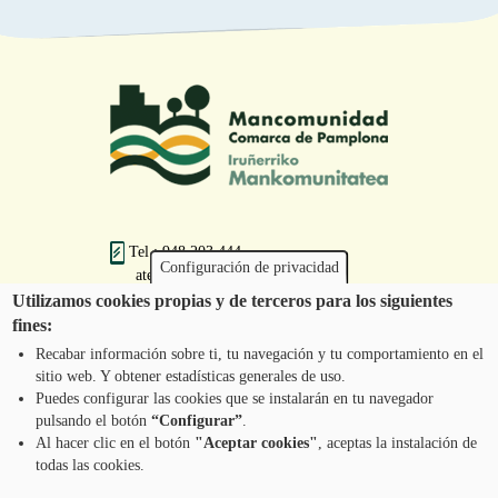
Tel.: 948 203 444
Configuración de privacidad
atencion@mancoeduca.com
Utilizamos cookies propias y de terceros para los siguientes
fines:
Programa de Educación Ambiental Escolar
de la Mancomunidad de la Comarca de
Recabar información sobre ti, tu navegación y tu comportamiento en el
Pamplona
sitio web. Y obtener estadísticas generales de uso.
Puedes configurar las cookies que se instalarán en tu navegador
pulsando el botón
“Configurar”
.
CONTÁCTANOS
Pie
Al hacer clic en el botón
"Aceptar cookies"
, aceptas la instalación de
todas las cookies.
Menú
AVISO LEGAL