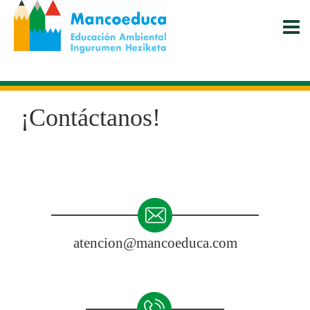
Pasar
al
contenido
principal
¡Contáctanos!
atencion@mancoeduca.com