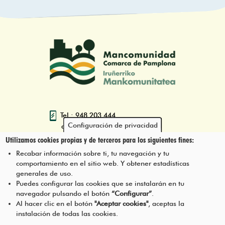
Tel.: 948 203 444
Configuración de privacidad
atencion@mancoeduca.com
Utilizamos cookies propias y de terceros para los siguientes fines:
Programa de Educación Ambiental
Recabar información sobre ti, tu navegación y tu
Escolar de la Mancomunidad de la
comportamiento en el sitio web. Y obtener estadísticas
Comarca de Pamplona
generales de uso.
Puedes configurar las cookies que se instalarán en tu
navegador pulsando el botón
“Configurar”
.
CONTÁCTANOS
Pie
Al hacer clic en el botón
"Aceptar cookies"
, aceptas la
instalación de todas las cookies.
Menú
AVISO LEGAL