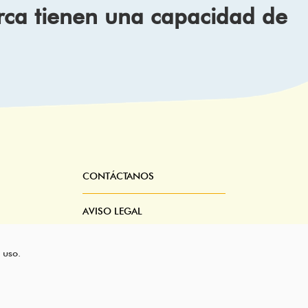
rca tienen una capacidad de
CONTÁCTANOS
Pie
Menú
AVISO LEGAL
CONDICIONES DEL SERVICIO
 uso.
POLÍTICA DE PRIVACIDAD