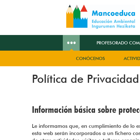
Pasar
al
contenido
principal
PROFESORADO COM
Mobile
Navegación
Menu
principal
CONÓCENOS
ACTIVI
Sub-
Menu
Política de Privacidad
Menu
Menu
Menu
Menu
Anónimo
Profesorado
Profesorado
Apymas
Familias
Comarca
Otras
y
Comarcas
Alumnado
Información básica sobre protec
Le informamos que, en cumplimiento de lo es
esta web serán incorporados a un fichero con