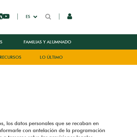
ES
S
FAMILIAS Y ALUMNADO
RECURSOS
LO ÚLTIMO
s, los datos personales que se recaban en
 informarle con antelación de la programación