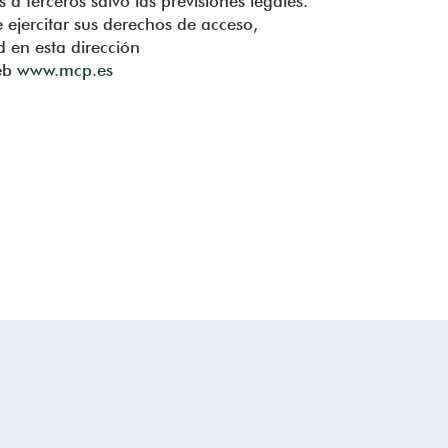
a terceros salvo las previsiones legales.
 ejercitar sus derechos de acceso,
ad en esta dirección
web
www.mcp.es