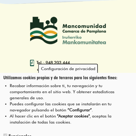
Tel.: 948 203 444
Configuración de privacidad
atencion@mancoeduca.com
Utilizamos cookies propias y de terceros para los siguientes fines:
Programa de Educación Ambiental
Recabar información sobre ti, tu navegación y tu
Escolar de la Mancomunidad de la
comportamiento en el sitio web. Y obtener estadísticas
Comarca de Pamplona
generales de uso.
Puedes configurar las cookies que se instalarán en tu
navegador pulsando el botón
“Configurar”
.
CONTÁCTANOS
Pie
Al hacer clic en el botón
"Aceptar cookies"
, aceptas la
instalación de todas las cookies.
Menú
AVISO LEGAL