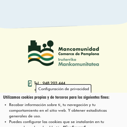
Tel.: 948 203 444
Configuración de privacidad
atencion@mancoeduca.com
Utilizamos cookies propias y de terceros para los siguientes fines:
Programa de Educación Ambiental
Recabar información sobre ti, tu navegación y tu
Escolar de la Mancomunidad de la
comportamiento en el sitio web. Y obtener estadísticas
Comarca de Pamplona
generales de uso.
Puedes configurar las cookies que se instalarán en tu