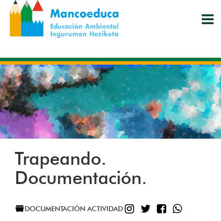
Pasar
al
contenido
principal
Trapeando.
Documentación.
INSTAGRAM
TWITTER
FACEBOO
WHATS
DOCUMENTACIÓN ACTIVIDAD