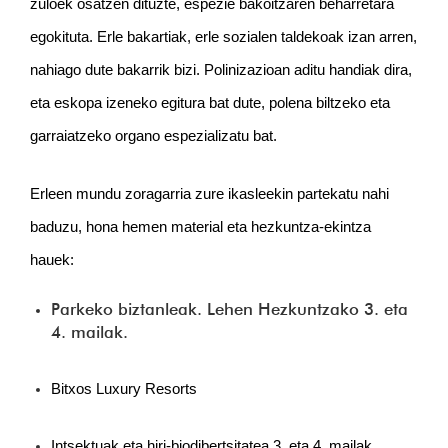
zuloek osatzen dituzte, espezie bakoitzaren beharretara 
egokituta. Erle bakartiak, erle sozialen taldekoak izan arren, 
nahiago dute bakarrik bizi. Polinizazioan aditu handiak dira, 
eta eskopa izeneko egitura bat dute, polena biltzeko eta 
garraiatzeko organo espezializatu bat.
Erleen mundu zoragarria zure ikasleekin partekatu nahi 
baduzu, hona hemen material eta hezkuntza-ekintza 
hauek:
Parkeko biztanleak. Lehen Hezkuntzako 3. eta
4. mailak.
Bitxos Luxury Resorts
Intsektuak eta hiri-biodibertsitatea 3. eta 4. mailak