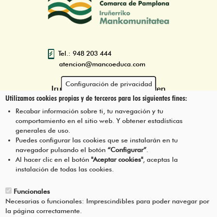
Tel.: 948 203 444
atencion@mancoeduca.com
Configuración de privacidad
Iruñerriko Mankomunitatearen
Utilizamos cookies propias y de terceros para los siguientes fines:
Ingurumen Heziketarako Eskola
Programa
Recabar información sobre ti, tu navegación y tu
comportamiento en el sitio web. Y obtener estadísticas
generales de uso.
Puedes configurar las cookies que se instalarán en tu
navegador pulsando el botón
“Configurar”
.
JARRI HARREMANETAN GUREKIN
Pie
Al hacer clic en el botón
"Aceptar cookies"
, aceptas la
instalación de todas las cookies.
Menú
LEGEZKO OHARRA
Funcionales
Necesarias o funcionales: Imprescindibles para poder navegar por
ZERBITZUAREN BALDINTZAK
la página correctamente.