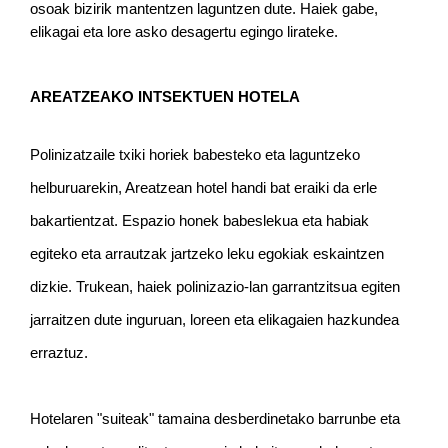
osoak bizirik mantentzen laguntzen dute. Haiek gabe, 
elikagai eta lore asko desagertu egingo lirateke.
AREATZEAKO INTSEKTUEN HOTELA
Polinizatzaile txiki horiek babesteko eta laguntzeko 
helburuarekin, Areatzean hotel handi bat eraiki da erle 
bakartientzat. Espazio honek babeslekua eta habiak 
egiteko eta arrautzak jartzeko leku egokiak eskaintzen 
dizkie. Trukean, haiek polinizazio-lan garrantzitsua egiten 
jarraitzen dute inguruan, loreen eta elikagaien hazkundea 
erraztuz.
Hotelaren "suiteak" tamaina desberdinetako barrunbe eta 