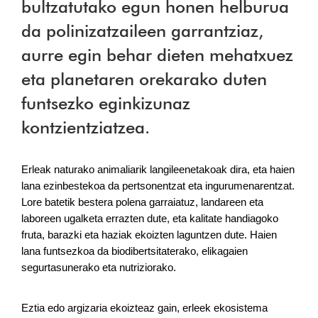
bultzatutako egun honen helburua
da polinizatzaileen garrantziaz,
aurre egin behar dieten mehatxuez
eta planetaren orekarako duten
funtsezko eginkizunaz
kontzientziatzea.
Erleak naturako animaliarik langileenetakoak dira, eta haien 
lana ezinbestekoa da pertsonentzat eta ingurumenarentzat. 
Lore batetik bestera polena garraiatuz, landareen eta 
laboreen ugalketa errazten dute, eta kalitate handiagoko 
fruta, barazki eta haziak ekoizten laguntzen dute. Haien 
lana funtsezkoa da biodibertsitaterako, elikagaien 
segurtasunerako eta nutriziorako.
Eztia edo argizaria ekoizteaz gain, erleek ekosistema 