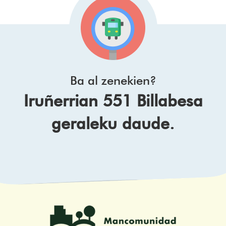
Ba al zenekien?
Iruñerrian 551 Billabesa
geraleku daude.