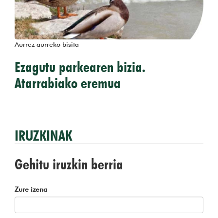
Aurrez aurreko bisita
Ezagutu parkearen bizia.
Atarrabiako eremua
IRUZKINAK
Gehitu iruzkin berria
Zure izena