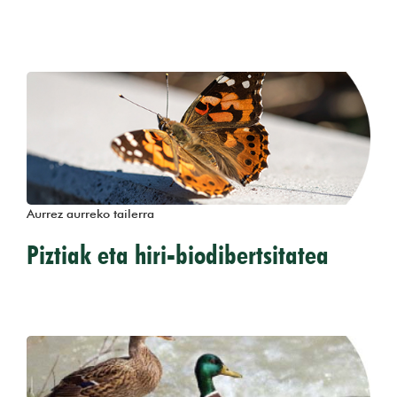
Aurrez aurreko tailerra
Piztiak eta hiri-biodibertsitatea