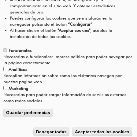
comportamiento en el sitio web. Y obtener estadísticas
generales de uso.
Puedes configurar las cookies que se instalarán en tu
navegador pulsando el botón
“Configurar”
.
CONTÁCTANOS
Pie
Al hacer clic en el botón
"Aceptar cookies"
, aceptas la
instalación de todas las cookies.
Menú
AVISO LEGAL
Funcionales
Necesarias o funcionales: Imprescindibles para poder navegar por
CONDICIONES DEL SERVICIO
la página correctamente.
Analíticas
POLÍTICA DE PRIVACIDAD
Recopilan información sobre cómo los visitantes navegan por
nuestra página web.
Marketing
AYUDA
Necesarias para poder cargar información de servicios externos
como redes sociales.
Guardar preferencias
Copyright ©
2026
l TODOS LOS DERECHOS RESERVADOS
Denegar todas
Aceptar todas las cookies