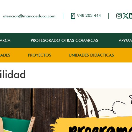
948 203 444
atencion@mancoeduca.com
ARCA
PROFESORADO OTRAS COMARCAS
APYMA
DADES
PROYECTOS
UNIDADES DIDÁCTICAS
ilidad