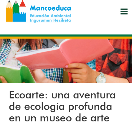
Pasar
al
contenido
principal
Ecoarte: una aventura
de ecología profunda
en un museo de arte