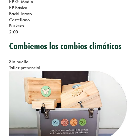
F.P. G. Medio
F.P. Básica
Bachillerato
Castellano
Euskera
2:00
Cambiemos los cambios climáticos
Tema
Sin huella
Taller presencial