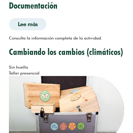
Documentación
Lee más
sobre Areatzea, un sumidero de CO2.
Consulta la información completa de la actividad.
Cambiando los cambios (climáticos)
Tema
Sin huella
Taller presencial