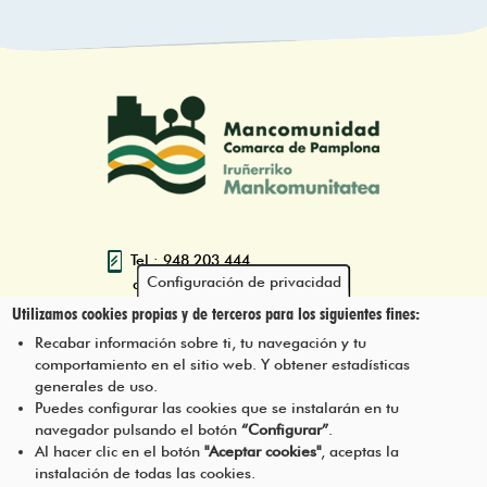
Tel.: 948 203 444
Configuración de privacidad
atencion@mancoeduca.com
Utilizamos cookies propias y de terceros para los siguientes fines:
Programa de Educación Ambiental
Recabar información sobre ti, tu navegación y tu
Escolar de la Mancomunidad de la
comportamiento en el sitio web. Y obtener estadísticas
Comarca de Pamplona
generales de uso.
Puedes configurar las cookies que se instalarán en tu
navegador pulsando el botón
“Configurar”
.
CONTÁCTANOS
Pie
Al hacer clic en el botón
"Aceptar cookies"
, aceptas la
instalación de todas las cookies.