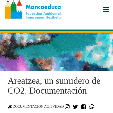
Pasar
al
contenido
principal
Areatzea, un sumidero de
CO2. Documentación
INSTAGRAM
TWITTER
FACEBO
WHAT
DOCUMENTACIÓN ACTIVIDAD