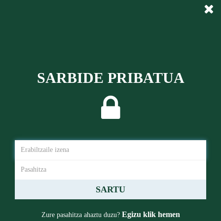
Skip
to
main
content
SARBIDE PRIBATUA
SARTU
Ba al zenekien?
Egizu klik hemen
Zure pasahitza ahaztu duzu?
Iruñerrian 551 Billabesa