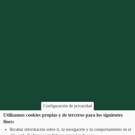
geraleku daude.
Configuración de privacidad
Tel.: 948 203 444
atencion@mancoeduca.com
Utilizamos cookies propias y de terceros para los siguientes
fines:
Iruñerriko Mankomunitatearen Ingurumen
Recabar información sobre ti, tu navegación y tu comportamiento en el