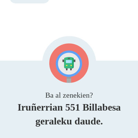
Ba al zenekien?
Iruñerrian 551 Billabesa
geraleku daude.