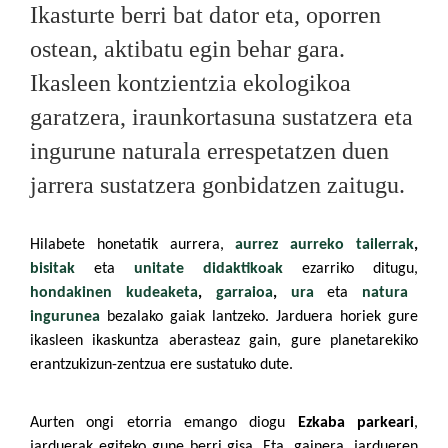
Ikasturte berri bat dator eta, oporren
ostean, aktibatu egin behar gara.
Ikasleen kontzientzia ekologikoa
garatzera, iraunkortasuna sustatzera eta
ingurune naturala errespetatzen duen
jarrera sustatzera gonbidatzen zaitugu.
Hilabete honetatik aurrera,
aurrez
aurreko tailerrak
,
bisitak
eta
unitate didaktikoak
ezarriko ditugu,
hondakinen kudeaketa
,
garraioa
,
ura
eta
natura
ingurunea
bezalako gaiak lantzeko. Jarduera horiek gure
ikasleen ikaskuntza aberasteaz gain, gure planetarekiko
erantzukizun-zentzua ere sustatuko dute.
Aurten ongi etorria emango diogu
Ezkaba parkeari
,
jarduerak egiteko gune berri gisa. Eta, gainera, jardueren