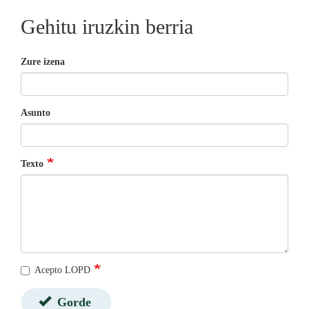
Gehitu iruzkin berria
Zure izena
Asunto
Texto
Acepto LOPD
Gorde