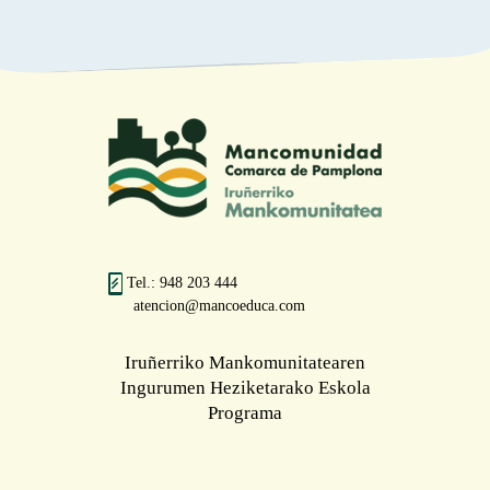
Tel.: 948 203 444
atencion@mancoeduca.com
Iruñerriko Mankomunitatearen
Ingurumen Heziketarako Eskola
Programa