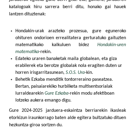
katalogoak hiru sarrera berri ditu, honako gai hauek
lantzen dituztenak:
Hondakin-urak arazteko prozesua, gure eguneroko
ohituren ondorioen errealitatera gerturatuko gaituzten
matematikako kalkuluen bidez
Hondakin-uren
matematika
-rekin.
Edateko uraren banaketak maila globalean, eta giza
erabilerek eta berotze globalak nola eragiten duten ur
horren irisgarritasunean,
S.O.S. Ura
-kin.
Behetik Ezkaba menditik tontorreraino paseatzea.
Bertan, paisaiarekiko hurbilketa multisentsorialak
lurraldearekin
Gure Ezkaba
-rekin modu afektiboan
lotzeko aukera emango digu.
Gure 2024-2025 jarduera-eskaintza berriarekin ikasleak
etorkizun iraunkorrago baten alde egitera bultzatuko dituen
hezkuntza-giroa sortzen du.