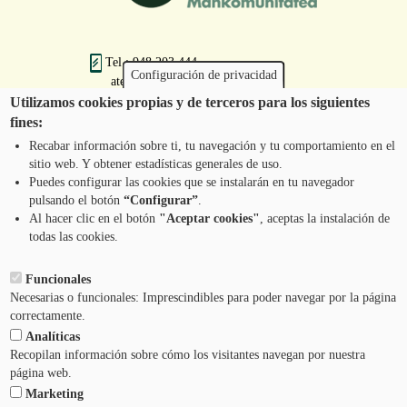
Tel.: 948 203 444
Configuración de privacidad
atencion@mancoeduca.com
Utilizamos cookies propias y de terceros para los siguientes
fines:
Programa de Educación Ambiental Escolar
de la Mancomunidad de la Comarca de
Recabar información sobre ti, tu navegación y tu comportamiento en el
Pamplona
sitio web. Y obtener estadísticas generales de uso.
Puedes configurar las cookies que se instalarán en tu navegador
pulsando el botón
“Configurar”
.
CONTÁCTANOS
Pie
Al hacer clic en el botón
"Aceptar cookies"
, aceptas la instalación de
todas las cookies.
Menú
AVISO LEGAL
Funcionales
Necesarias o funcionales: Imprescindibles para poder navegar por la página
CONDICIONES DEL SERVICIO
correctamente.
Analíticas
POLÍTICA DE PRIVACIDAD
Recopilan información sobre cómo los visitantes navegan por nuestra
página web.
Marketing
AYUDA