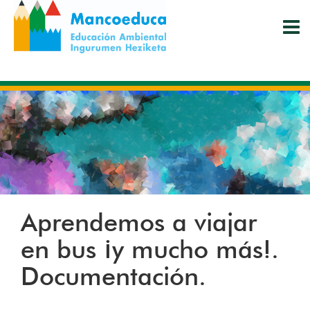
Pasar
al
contenido
principal
Aprendemos a viajar
en bus ¡y mucho más!.
Documentación.
INSTAGRAM
TWITTER
FACEBOO
WHATS