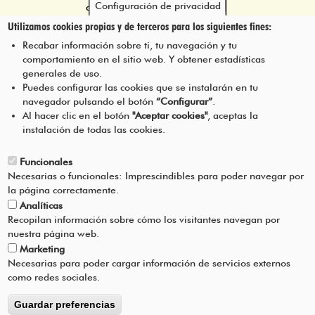
Configuración de privacidad
atencion@mancoeduca.com
Utilizamos cookies propias y de terceros para los siguientes fines:
Programa de Educación Ambiental
Recabar información sobre ti, tu navegación y tu
Escolar de la Mancomunidad de la
comportamiento en el sitio web. Y obtener estadísticas
Comarca de Pamplona
generales de uso.
Puedes configurar las cookies que se instalarán en tu
navegador pulsando el botón
“Configurar”
.
CONTÁCTANOS
Pie
Al hacer clic en el botón
"Aceptar cookies"
, aceptas la
instalación de todas las cookies.
Menú
AVISO LEGAL
Funcionales
Necesarias o funcionales: Imprescindibles para poder navegar por
CONDICIONES DEL SERVICIO
la página correctamente.
Analíticas
POLÍTICA DE PRIVACIDAD
Recopilan información sobre cómo los visitantes navegan por
nuestra página web.
Marketing
AYUDA
Necesarias para poder cargar información de servicios externos
como redes sociales.
Guardar preferencias