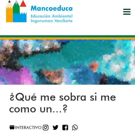
Pasar
al
contenido
principal
¿Qué me sobra si me
como un...?
INSTAGRAM
TWITTER
FACEBOOK
WHATSAPP
INTERACTIVO