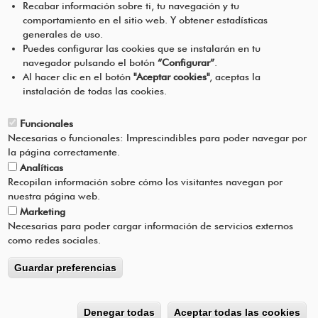
Programa de Educación Ambiental
Recabar información sobre ti, tu navegación y tu
Escolar de la Mancomunidad de la
comportamiento en el sitio web. Y obtener estadísticas
Comarca de Pamplona
generales de uso.
Puedes configurar las cookies que se instalarán en tu
navegador pulsando el botón
“Configurar”
.
CONTÁCTANOS
Pie
Al hacer clic en el botón
"Aceptar cookies"
, aceptas la
instalación de todas las cookies.
Menú
AVISO LEGAL
Funcionales
Necesarias o funcionales: Imprescindibles para poder navegar por
CONDICIONES DEL SERVICIO
la página correctamente.
Analíticas
POLÍTICA DE PRIVACIDAD
Recopilan información sobre cómo los visitantes navegan por
nuestra página web.
Marketing
AYUDA
Necesarias para poder cargar información de servicios externos
como redes sociales.
Guardar preferencias
Copyright ©
2026
l TODOS LOS DERECHOS RESERVADOS
Denegar todas
Aceptar todas las cookies