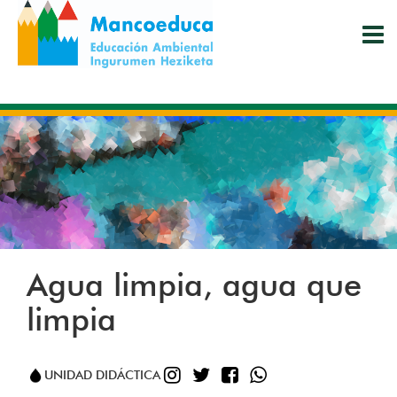
Pasar
al
contenido
principal
Agua limpia, agua que
limpia
INSTAGRAM
TWITTER
FACEBOOK
WHATSAPP
UNIDAD DIDÁCTICA