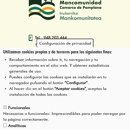
Tel.: 948 203 444
Configuración de privacidad
atencion@mancoeduca.com
Utilizamos cookies propias y de terceros para los siguientes fines:
Programa de Educación Ambiental
Recabar información sobre ti, tu navegación y tu
Escolar de la Mancomunidad de la
comportamiento en el sitio web. Y obtener estadísticas
Comarca de Pamplona
generales de uso.
Puedes configurar las cookies que se instalarán en tu
navegador pulsando el botón
“Configurar”
.
CONTÁCTANOS
Pie
Al hacer clic en el botón
"Aceptar cookies"
, aceptas la
instalación de todas las cookies.
Menú
AVISO LEGAL
Funcionales
Necesarias o funcionales: Imprescindibles para poder navegar por
CONDICIONES DEL SERVICIO
la página correctamente.
Analíticas