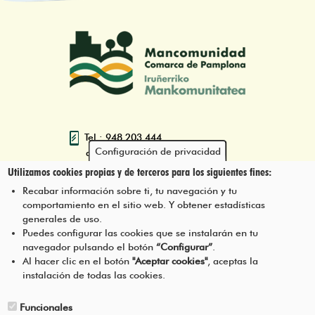
Tel.: 948 203 444
Configuración de privacidad
atencion@mancoeduca.com
Utilizamos cookies propias y de terceros para los siguientes fines:
Programa de Educación Ambiental
Recabar información sobre ti, tu navegación y tu
Escolar de la Mancomunidad de la
comportamiento en el sitio web. Y obtener estadísticas
Comarca de Pamplona
generales de uso.
Puedes configurar las cookies que se instalarán en tu
navegador pulsando el botón
“Configurar”
.
CONTÁCTANOS
Pie
Al hacer clic en el botón
"Aceptar cookies"
, aceptas la
instalación de todas las cookies.
Menú
AVISO LEGAL
Funcionales