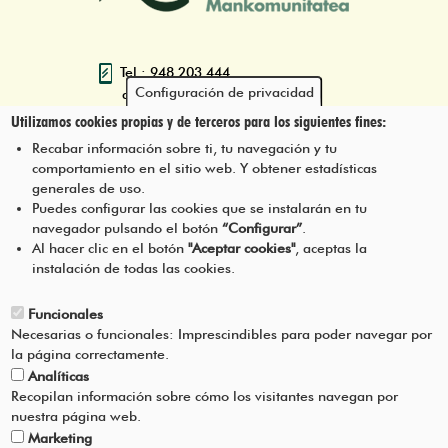
Tel.: 948 203 444
Configuración de privacidad
atencion@mancoeduca.com
Utilizamos cookies propias y de terceros para los siguientes fines:
Programa de Educación Ambiental
Recabar información sobre ti, tu navegación y tu
Escolar de la Mancomunidad de la
comportamiento en el sitio web. Y obtener estadísticas
Comarca de Pamplona
generales de uso.
Puedes configurar las cookies que se instalarán en tu
navegador pulsando el botón
“Configurar”
.
CONTÁCTANOS
Pie
Al hacer clic en el botón
"Aceptar cookies"
, aceptas la
instalación de todas las cookies.
Menú
AVISO LEGAL
Funcionales
Necesarias o funcionales: Imprescindibles para poder navegar por
CONDICIONES DEL SERVICIO
la página correctamente.
Analíticas
POLÍTICA DE PRIVACIDAD
Recopilan información sobre cómo los visitantes navegan por
nuestra página web.
Marketing
AYUDA