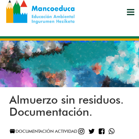
Pasar
al
contenido
principal
Almuerzo sin residuos.
Documentación.
INSTAGRAM
TWITTER
FACEBOO
WHATS
DOCUMENTACIÓN ACTIVIDAD