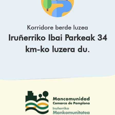
Korridore berde luzea
Iruñerriko Ibai Parkeak 34
km-ko luzera du.