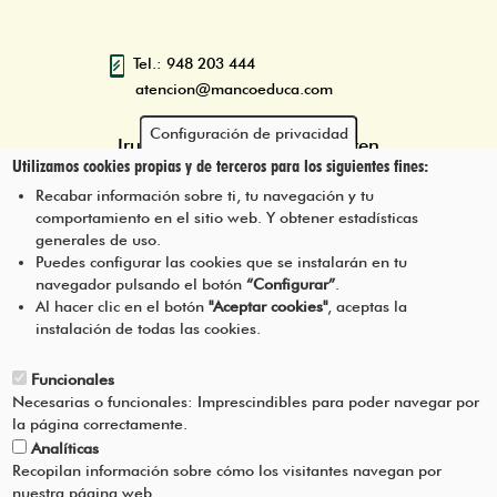
Tel.: 948 203 444
atencion@mancoeduca.com
Configuración de privacidad
Iruñerriko Mankomunitatearen
Utilizamos cookies propias y de terceros para los siguientes fines:
Ingurumen Heziketarako Eskola
Programa
Recabar información sobre ti, tu navegación y tu
comportamiento en el sitio web. Y obtener estadísticas
generales de uso.
Puedes configurar las cookies que se instalarán en tu
navegador pulsando el botón
“Configurar”
.
JARRI HARREMANETAN GUREKIN
Pie
Al hacer clic en el botón
"Aceptar cookies"
, aceptas la
instalación de todas las cookies.
Menú
LEGEZKO OHARRA
Funcionales
Necesarias o funcionales: Imprescindibles para poder navegar por
ZERBITZUAREN BALDINTZAK
la página correctamente.
Analíticas
PRIBATUTASUN-POLITIKA
Recopilan información sobre cómo los visitantes navegan por
nuestra página web.