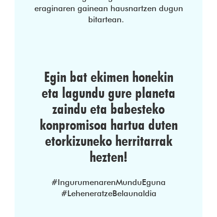
eraginaren gainean hausnartzen dugun
bitartean.
Egin bat ekimen honekin
eta lagundu gure planeta
zaindu eta babesteko
konpromisoa hartua duten
etorkizuneko herritarrak
hezten!
#IngurumenarenMunduEguna
#LeheneratzeBelaunaldia