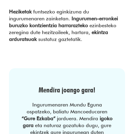
Heziketak
funtsezko eginkizuna du
ingurumenaren zainketan.
Ingurumen-erronkei
buruzko kontzientzia harrarazteko
ezinbesteko
zeregina dute hezitzaileek, hartara,
ekintza
arduratsuak
sustatuz gaztetatik.
Mendira joango gara!
Ingurumenaren Mundu Eguna
ospatzeko, baliatu Mancoeducaren
“Gure Ezkaba”
jarduera. Mendira
igoko
gara
eta naturaz gozatuko dugu, gure
ekintzek gure ingurunean duten