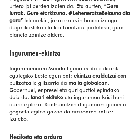
urtero jai berdea izaten da. Eta aurten,
“Gure
lurrak. Gure etorkizuna. #LeheneratzeBelaunaldia
gara”
leloarekin, jokaleku ezin hobea izango
dugu ikasteko eta kontzientziaz jarduteko, gure
planeta zaintze aldera.
Ingurumen-ekintza
Ingurumenaren Mundu Eguna ez da bakarrik
egutegiko beste egun bat:
ekintza eraldatzaileen
bultzatzaile giltzarria da
maila globalean.
Gobernuei, enpresei eta guri guztioi egindako
deia da,
lanari ekiteko
eta ingurumen-krisi honi
aurre egiteko. Kontsumitzen dugunaren gainean
gogoeta egitea gakoa da arazoaren zati ez
izateko.
Heziketa eta ardura