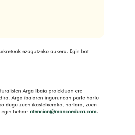
-sekretuak ezagutzeko aukera. Egin bat
uralisten Arga Ibaia proiektuan ere
 dira. Arga ibaiaren ingurunean parte hartu
ko dugu zuen ikastetxerako, hartara, zuen
e egin behar:
atencion@mancoeduca.com
.