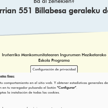
Ba al zenekien?
rrian 551 Billabesa geraleku 
Iruñerriko Mankomunitatearen Ingurumen Heziketarako
Eskola Programa
Configuración de privacidad
ntes fines:
 tu comportamiento en el sitio web. Y obtener estadísticas generales de
rán en tu navegador pulsando el botón
“Configurar”
.
eptas la instalación de todas las cookies.