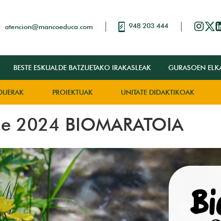
948 203 444
atencion@mancoeduca.com
BESTE ESKUALDE BATZUETAKO IRAKASLEAK
GURASOEN ELK
DUERAK
PROIEKTUAK
UNITATE DIDAKTIKOAK
nge 2024 BIOMARATOIA