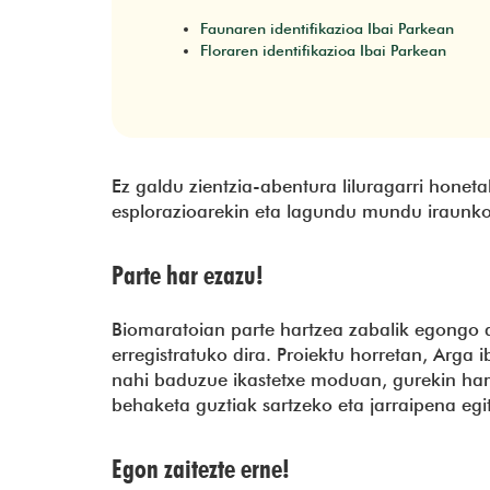
Faunaren identifikazioa Ibai Parkean
Floraren identifikazioa Ibai Parkean
Ez galdu zientzia-abentura liluragarri honet
esplorazioarekin eta lagundu mundu iraunko
Parte har ezazu!
Biomaratoian parte hartzea zabalik egongo 
erregistratuko dira. Proiektu horretan, Arga
nahi baduzue ikastetxe moduan, gurekin harr
behaketa guztiak sartzeko eta jarraipena egi
Egon zaitezte erne!