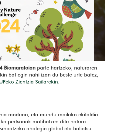
24 Biomaratoian
parte hartzeko, naturaren
in bat egin nahi izan du beste urte batez,
UPeko Zientzia Sailarekin.
lehia moduan, eta mundu mailako ekitaldia
o pertsonak motibatzen ditu natura
tserbatzeko ahalegin global eta baliotsu