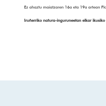
Ez ahaztu maiatzaren 16a eta 19a artean Fl
Iruñerriko natura-inguruneetan elkar ikusiko