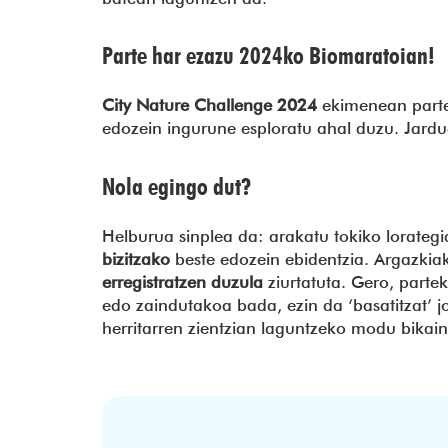
Parte har ezazu 2024ko Biomaratoian!
City Nature Challenge 2024
ekimenean parte 
edozein ingurune esploratu ahal duzu. Jard
Nola egingo dut?
Helburua sinplea da: arakatu tokiko lorateg
bizitzako
beste edozein ebidentzia. Argazkia
erregistratzen duzula
ziurtatuta. Gero, part
edo zaindutakoa bada, ezin da ‘basatitzat’ 
herritarren zientzian laguntzeko modu bika