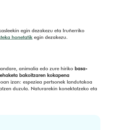
kasleekin egin dezakezu eta Iruñerriko
steka honetatik
egin dezakezu.
landare, animalia edo zure hiriko
basa-
ehaketa bakoitzaren kokapena
goan izan: espeziea pertsonek landutakoa
katzen duzula. Naturarekin konektatzeko eta