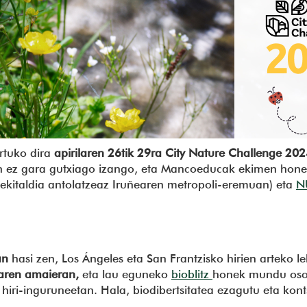
rtuko dira
apirilaren 26tik 29ra City Nature Challenge 20
ian ez gara gutxiago izango, eta Mancoeducak ekimen honek
 ekitaldia antolatzeaz Iruñearen metropoli-eremuan) eta
N
an
hasi zen, Los Ángeles eta San Frantzisko hirien arteko 
laren amaieran,
eta lau eguneko
bioblitz
honek mundu osok
 hiri-inguruneetan. Hala, biodibertsitatea ezagutu eta kon