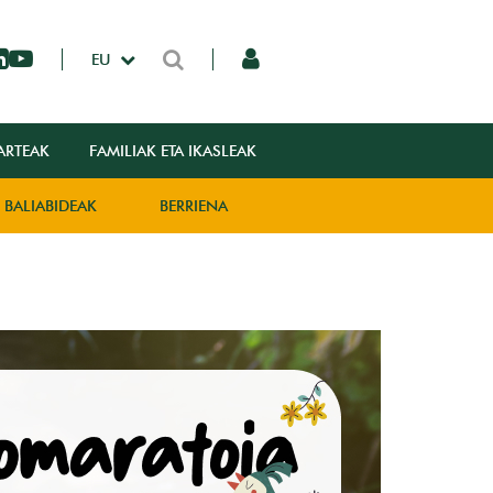
EU
ARTEAK
FAMILIAK ETA IKASLEAK
BALIABIDEAK
BERRIENA