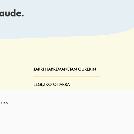
daude.
JARRI HARREMANETAN GUREKIN
Pie
Menú
LEGEZKO OHARRA
ZERBITZUAREN BALDINTZAK
 uso.
PRIBATUTASUN-POLITIKA
LAGUNTZA