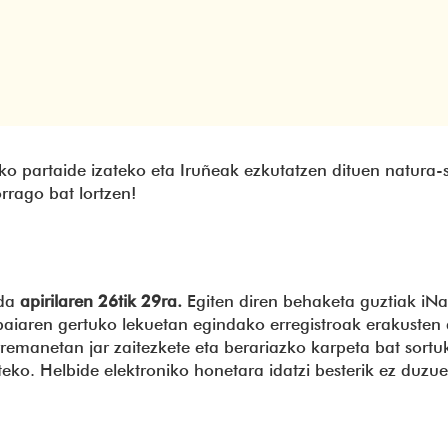
ako partaide izateko eta Iruñeak ezkutatzen dituen natura
rrago bat lortzen!
da
apirilaren 26tik 29ra.
Egiten diren behaketa guztiak iNat
 ibaiaren gertuko lekuetan egindako erregistroak erakusten
emanetan jar zaitezkete eta berariazko karpeta bat sortu
teko. Helbide elektroniko honetara idatzi besterik ez duzu