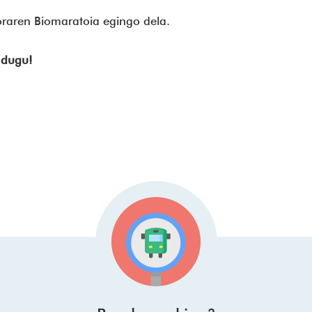
oraren Biomaratoia egingo dela.
 dugu!