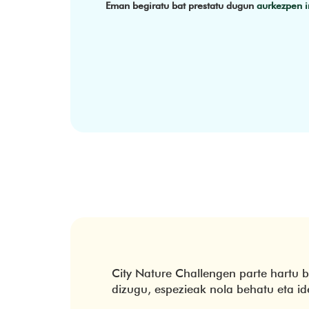
Eman begiratu bat prestatu dugun
aurkezpen i
City Nature Challengen parte hartu
dizugu, espezieak nola behatu eta ide