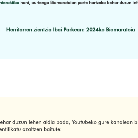
nteraktibo
honi, aurtengo Biomaratoian parte hartzeko behar duzun info
Herritarren zientzia Ibai Parkean: 2024ko Biomaratoia
 behar duzun lehen aldia bada, Youtubeko gure kanalean 
ntifikatu azaltzen baitute: