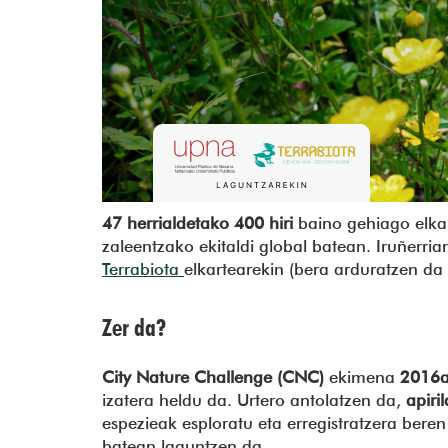
47 herrialdetako 400 hiri
baino gehiago elka
zaleentzako ekitaldi global batean. Iruñerr
Terrabiota
elkartearekin (bera arduratzen da
Zer da?
City Nature Challenge (CNC)
ekimena
2016
izatera heldu da. Urtero antolatzen da,
apiri
espezieak esploratu eta erregistratzera beren
batean laguntzen da.