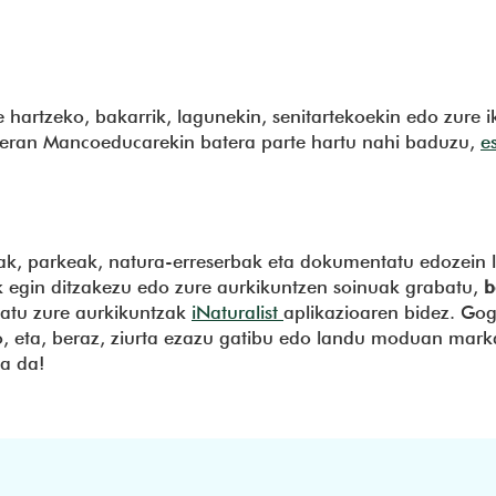
hartzeko, bakarrik, lagunekin, senitartekoekin edo zure i
ueran Mancoeducarekin batera parte hartu nahi baduzu,
e
iak, parkeak, natura-erreserbak eta dokumentatu edozein 
k egin ditzakezu edo zure aurkikuntzen soinuak grabatu,
b
ekatu zure aurkikuntzak
iNaturalist
aplikazioaren bidez. Go
jo, eta, beraz, ziurta ezazu gatibu edo landu moduan mar
ina da!