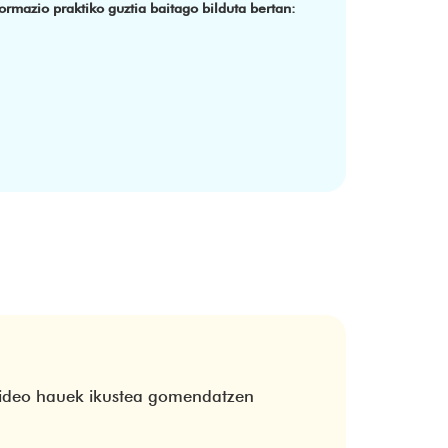
rmazio praktiko guztia baitago bilduta bertan:
bideo hauek ikustea gomendatzen