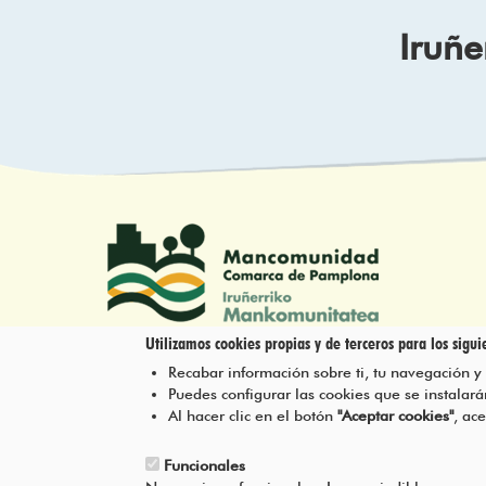
Iruñe
Utilizamos cookies propias y de terceros para los siguie
Recabar información sobre ti, tu navegación y
Tel.: 948 203 444
Puedes configurar las cookies que se instala
atencion@mancoeduca.com
Al hacer clic en el botón
"Aceptar cookies"
, ac
Funcionales