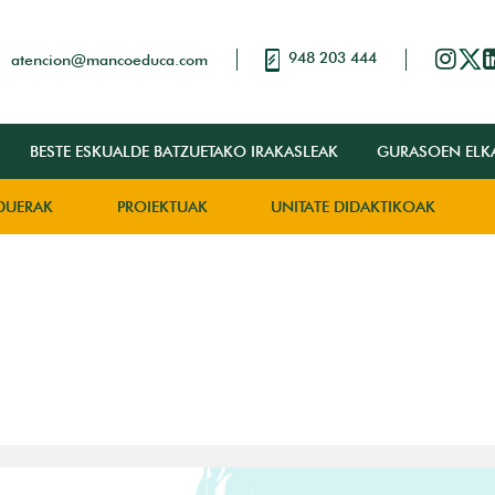
948 203 444
atencion@mancoeduca.com
BESTE ESKUALDE BATZUETAKO IRAKASLEAK
GURASOEN ELK
DUERAK
PROIEKTUAK
UNITATE DIDAKTIKOAK