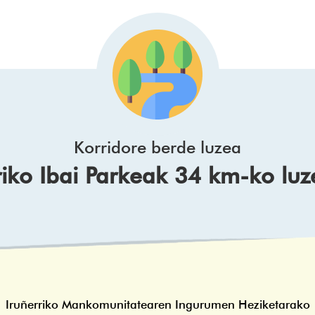
Korridore berde luzea
riko Ibai Parkeak 34 km-ko luz
Iruñerriko Mankomunitatearen Ingurumen Heziketarako