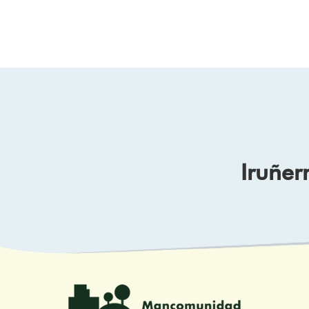
Iruñer