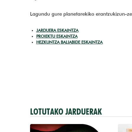
Lagundu gure planetarekiko erantzukizun-ze
JARDUERA ESKAINTZA
PROIEKTU ESKAINTZA
HEZKUNTZA BALIABIDE ESKAINTZA
LOTUTAKO JARDUERAK