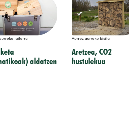
aurreko tailerra
Aurrez aurreko bisita
keta
Aretzea, CO2
matikoak) aldatzen
hustulekua