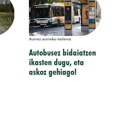
Aurrez aurreko tailerra
Autobusez bidaiatzen
ikasten dugu, eta
askoz gehiago!