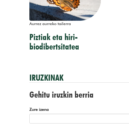
Aurrez aurreko tailerra
Piztiak eta hiri-
biodibertsitatea
IRUZKINAK
Gehitu iruzkin berria
Zure izena