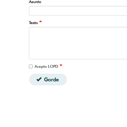
Asunto
Texto
Acepto LOPD
Gorde