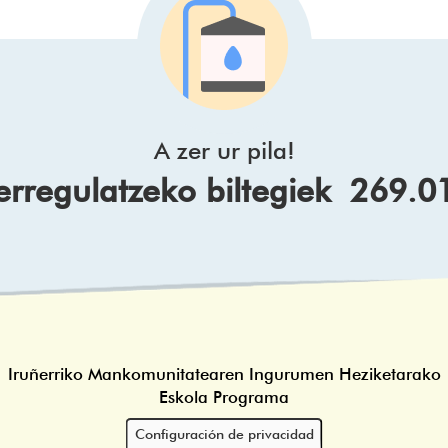
A zer ur pila!
 erregulatzeko biltegiek 269.0
Iruñerriko Mankomunitatearen Ingurumen Heziketarako
Eskola Programa
Configuración de privacidad