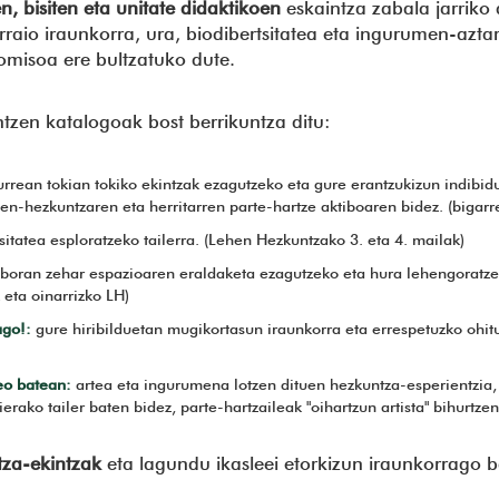
en, bisiten eta unitate didaktikoen
eskaintza zabala jarriko
raio iraunkorra, ura, biodibertsitatea eta ingurumen-azta
omisoa ere bultzatuko dute.
zen katalogoak bost berrikuntza ditu:
rrean tokian tokiko ekintzak ezagutzeko eta gure erantzukizun indibidu
en-hezkuntzaren eta herritarren parte-hartze aktiboaren bidez. (bigarre
sitatea esploratzeko tailerra. (Lehen Hezkuntzako 3. eta 4. mailak)
nboran zehar espazioaren eraldaketa ezagutzeko eta hura lehengoratze
 eta oinarrizko LH)
ago!:
gure hiribilduetan mugikortasun iraunkorra eta errespetuzko ohitu
eo batean:
artea eta ingurumena lotzen dituen hezkuntza-esperientzia,
rako tailer baten bidez, parte-hartzaileak "oihartzun artista" bihurtze
za-ekintzak
eta lagundu ikasleei etorkizun iraunkorrago 