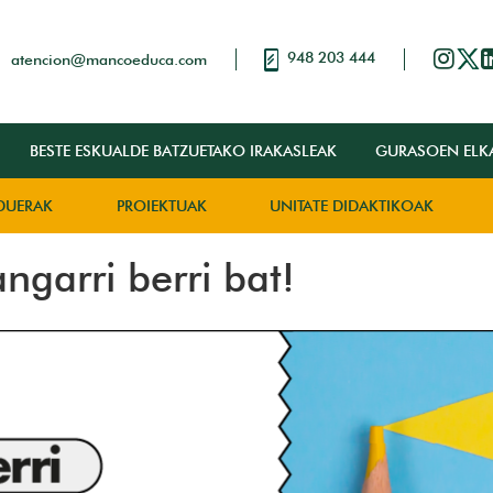
948 203 444
atencion@mancoeduca.com
BESTE ESKUALDE BATZUETAKO IRAKASLEAK
GURASOEN ELK
DUERAK
PROIEKTUAK
UNITATE DIDAKTIKOAK
angarri berri bat!