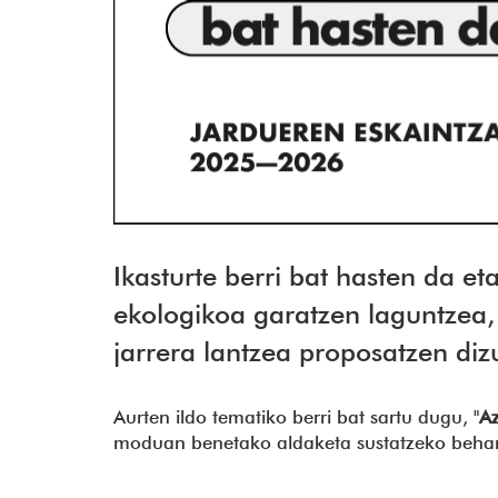
Ikasturte berri bat hasten da et
ekologikoa garatzen laguntzea,
jarrera lantzea proposatzen diz
Aurten ildo tematiko berri bat sartu dugu, "
Az
moduan benetako aldaketa sustatzeko beharr