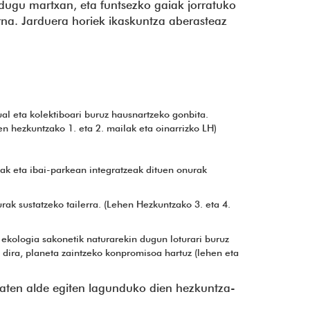
 dugu martxan, eta funtsezko gaiak jorratuko
rna. Jarduera horiek ikaskuntza aberasteaz
al eta kolektiboari buruz hausnartzeko gonbita.
n hezkuntzako 1. eta 2. mailak eta oinarrizko LH)
ak eta ibai-parkean integratzeak dituen onurak
rak sustatzeko tailerra. (Lehen Hezkuntzako 3. eta 4.
 ekologia sakonetik naturarekin dugun loturari buruz
n dira, planeta zaintzeko konpromisoa hartuz (lehen eta
baten alde egiten lagunduko dien hezkuntza-