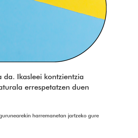
 da. Ikasleei kontzientzia
aturala errespetatzen duen
ingurunearekin harremanetan jartzeko gure