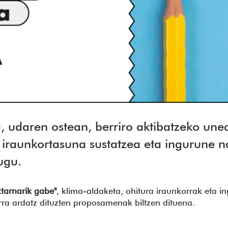
a, udaren ostean, berriro aktibatzeko unea
 iraunkortasuna sustatzea eta ingurune n
ugu.
tarnarik gabe"
, klima-aldaketa, ohitura iraunkorrak eta 
a ardatz dituzten proposamenak biltzen dituena.