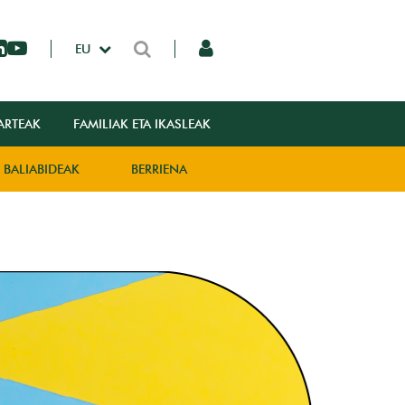
EU
ARTEAK
FAMILIAK ETA IKASLEAK
BALIABIDEAK
BERRIENA