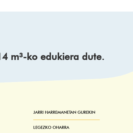
14 m³-ko edukiera dute.
JARRI HARREMANETAN GUREKIN
Pie
Menú
LEGEZKO OHARRA