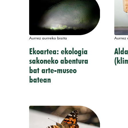
Aurrez aurreko bisita
Aurrez 
Ekoartea: ekologia
Alda
sakoneko abentura
(kli
bat arte-museo
batean