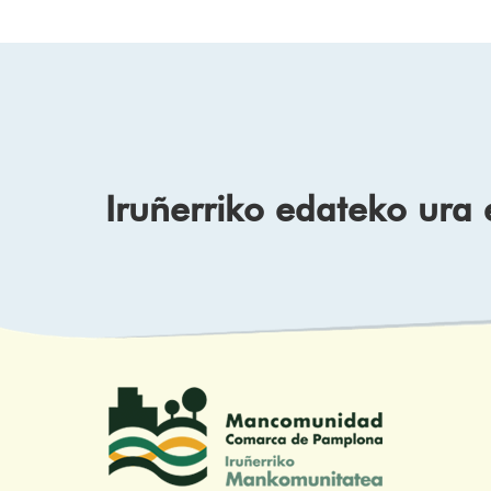
Iruñerriko edateko ura