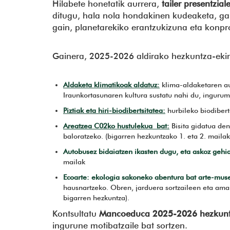
Hilabete honetatik aurrera,
tailer presentzial
ditugu, hala nola hondakinen kudeaketa, gar
gain, planetarekiko erantzukizuna eta konpr
Gainera, 2025-2026 aldirako hezkuntza-ekint
Aldaketa klimatikoak aldatuz:
klima-aldaketaren au
Iraunkortasunaren kultura sustatu nahi du, ingurum
Piztiak eta hiri-biodibertsitatea:
hurbileko biodibert
Areatzea C02ko hustulekua bat:
Bisita gidatua de
baloratzeko. (bigarren hezkuntzako 1. eta 2. mailak
Autobusez
bidaiatzen ikasten dugu, eta askoz gehi
mailak
Ecoarte: ekologia sakoneko abentura bat arte-mus
hausnartzeko. Obren, jarduera sortzaileen eta amaie
bigarren hezkuntza).
Kontsultatu
Mancoeduca 2025-2026 hezkunt
ingurune motibatzaile bat sortzen.