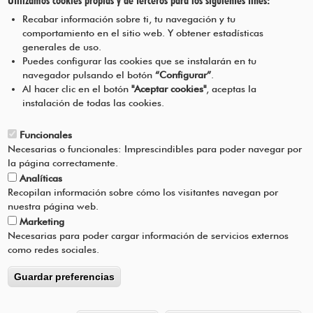
Utilizamos cookies propias y de terceros para los siguientes fines:
Mancomunidad de la Comarca
de Pamplona
Recabar información sobre ti, tu navegación y tu
comportamiento en el sitio web. Y obtener estadísticas
generales de uso.
Puedes configurar las cookies que se instalarán en tu
navegador pulsando el botón
“Configurar”
.
CONTÁCTANOS
Pie
Al hacer clic en el botón
"Aceptar cookies"
, aceptas la
instalación de todas las cookies.
Menú
AVISO LEGAL
Funcionales
Necesarias o funcionales: Imprescindibles para poder navegar por
CONDICIONES DEL SERVICIO
la página correctamente.
Analíticas
POLÍTICA DE PRIVACIDAD
Recopilan información sobre cómo los visitantes navegan por
nuestra página web.
Marketing
AYUDA
Necesarias para poder cargar información de servicios externos
como redes sociales.
Guardar preferencias