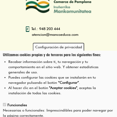
Tel.: 948 203 444
atencion@mancoeduca.com
Configuración de privacidad
Utilizamos cookies propias y de terceros para los siguientes fines:
Programa de Educación Ambiental
Escolar de la Mancomunidad de la
Recabar información sobre ti, tu navegación y tu
Comarca de Pamplona
comportamiento en el sitio web. Y obtener estadísticas
generales de uso.
Puedes configurar las cookies que se instalarán en tu
navegador pulsando el botón
“Configurar”
.
CONTÁCTANOS
Pie
Al hacer clic en el botón
"Aceptar cookies"
, aceptas la
instalación de todas las cookies.
Menú
AVISO LEGAL
Funcionales
Necesarias o funcionales: Imprescindibles para poder navegar por
CONDICIONES DEL SERVICIO
la página correctamente.