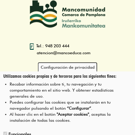
Tel.: 948 203 444
atencion@mancoeduca.com
Configuración de privacidad
Utilizamos cookies propias y de terceros para los siguientes fines:
Programa de Educación Ambiental
Escolar de la Mancomunidad de la
Recabar información sobre ti, tu navegación y tu
Comarca de Pamplona
comportamiento en el sitio web. Y obtener estadísticas
generales de uso.
Puedes configurar las cookies que se instalarán en tu
navegador pulsando el botón
“Configurar”
.
CONTÁCTANOS
Pie
Al hacer clic en el botón
"Aceptar cookies"
, aceptas la
instalación de todas las cookies.
Menú
AVISO LEGAL
Funcionales