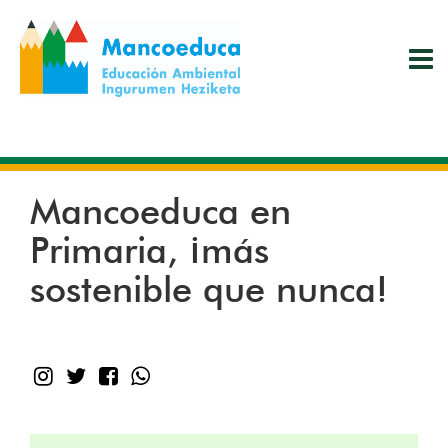
Pasar
al
contenido
principal
Mancoeduca en
Primaria, ¡más
sostenible que nunca!
instagram
Twitter
Facebook
WhatsApp