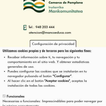
Tel.: 948 203 444
atencion@mancoeduca.com
Configuración de privacidad
Utilizamos cookies propias y de terceros para los siguientes fines:
Programa de Educación Ambiental
Escolar de la Mancomunidad de la
Recabar información sobre ti, tu navegación y tu
Comarca de Pamplona
comportamiento en el sitio web. Y obtener estadísticas
generales de uso.
Puedes configurar las cookies que se instalarán en tu
navegador pulsando el botón
“Configurar”
.
CONTÁCTANOS
Pie
Al hacer clic en el botón
"Aceptar cookies"
, aceptas la
instalación de todas las cookies.
Menú
AVISO LEGAL
Funcionales
Necesarias o funcionales: Imprescindibles para poder navegar por
CONDICIONES DEL SERVICIO
la página correctamente.