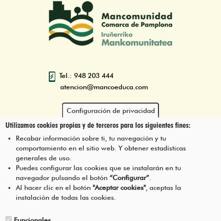
Tel.: 948 203 444
atencion@mancoeduca.com
Configuración de privacidad
Utilizamos cookies propias y de terceros para los siguientes fines:
Programa de Educación Ambiental
Escolar de la Mancomunidad de la
Recabar información sobre ti, tu navegación y tu
Comarca de Pamplona
comportamiento en el sitio web. Y obtener estadísticas
generales de uso.
Puedes configurar las cookies que se instalarán en tu
navegador pulsando el botón
“Configurar”
.
CONTÁCTANOS
Pie
Al hacer clic en el botón
"Aceptar cookies"
, aceptas la
instalación de todas las cookies.
Menú
AVISO LEGAL
Funcionales