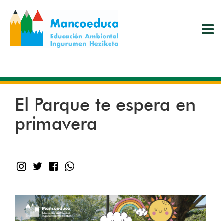
Pasar
al
contenido
principal
El Parque te espera en
primavera
instagram
Twitter
Facebook
WhatsApp