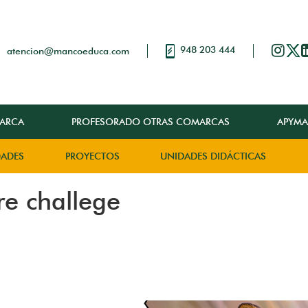
948 203 444
atencion@mancoeduca.com
ARCA
PROFESORADO OTRAS COMARCAS
APYMA
DADES
PROYECTOS
UNIDADES DIDÁCTICAS
re challege