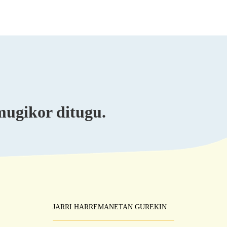
mugikor ditugu.
JARRI HARREMANETAN GUREKIN
Pie