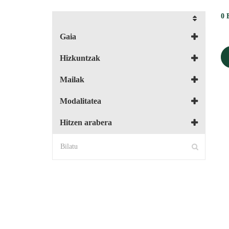
0
Gaia
Hizkuntzak
Mailak
Modalitatea
Hitzen arabera