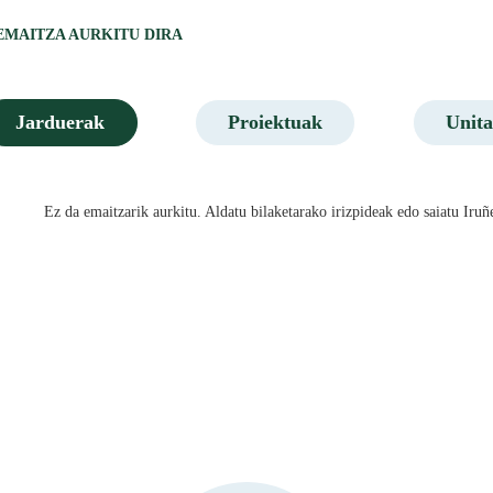
 EMAITZA AURKITU DIRA
Jarduerak
Proiektuak
Unita
Ez da emaitzarik aurkitu. Aldatu bilaketarako irizpideak edo saiatu I