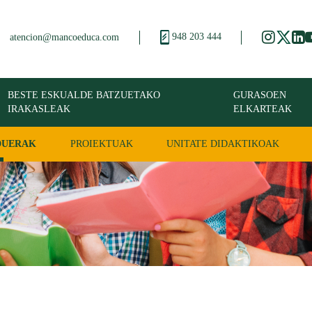
948 203 444
atencion@mancoeduca.com
BESTE ESKUALDE BATZUETAKO
GURASOEN
IRAKASLEAK
ELKARTEAK
DUERAK
PROIEKTUAK
UNITATE DIDAKTIKOAK