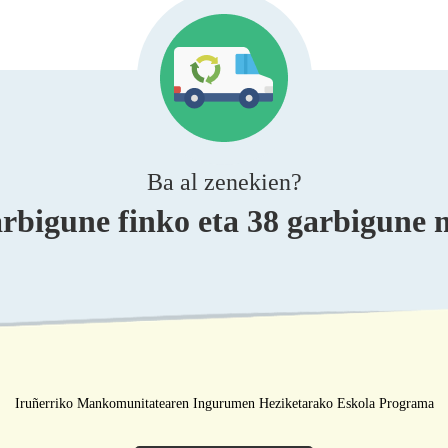
Ba al zenekien?
arbigune finko eta 38 garbigune 
Iruñerriko Mankomunitatearen Ingurumen Heziketarako Eskola Programa