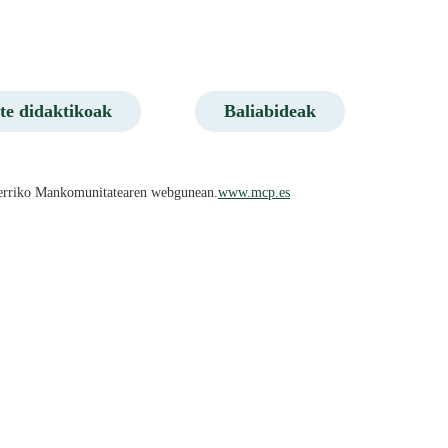
te didaktikoak
Baliabideak
ruñerriko Mankomunitatearen webgunean.
www.mcp.es