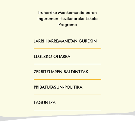
Iruñerriko Mankomunitatearen
Ingurumen Heziketarako Eskola
Programa
JARRI HARREMANETAN GUREKIN
Pie
Menú
LEGEZKO OHARRA
ZERBITZUAREN BALDINTZAK
PRIBATUTASUN-POLITIKA
LAGUNTZA