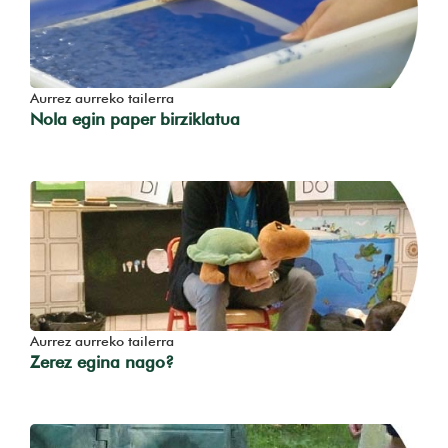
Aurrez aurreko tailerra
Nola egin paper birziklatua
Aurrez aurreko tailerra
Zerez egina nago?