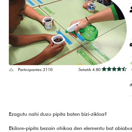
Participantes:
2110
5etatik 4.80
Ezagutu nahi duzu pipita baten bizi-zikloa?
Ekilore-pipita bezain ohikoa den elementu bat abiabur