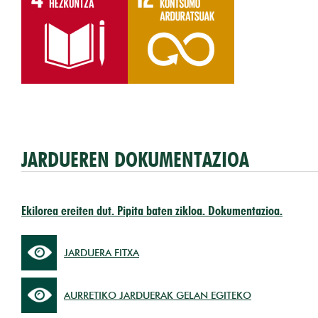
JARDUEREN DOKUMENTAZIOA
Ekilorea ereiten dut. Pipita baten zikloa. Dokumentazioa.
JARDUERA FITXA
AURRETIKO JARDUERAK GELAN EGITEKO