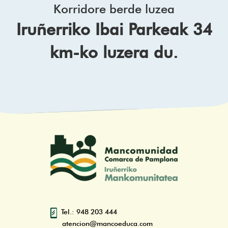
Korridore berde luzea
Iruñerriko Ibai Parkeak 34
km-ko luzera du.
Tel.: 948 203 444
atencion@mancoeduca.com