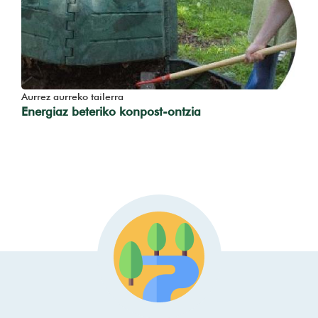
Aurrez aurreko tailerra
Energiaz beteriko konpost-ontzia