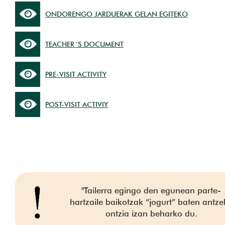
ONDORENGO JARDUERAK GELAN EGITEKO
TEACHER´S DOCUMENT
PRE-VISIT ACTIVITY
POST-VISIT ACTIVIY
"Tailerra egingo den egunean parte-
hartzaile baikotzak “jogurt” baten antz
ontzia izan beharko du.