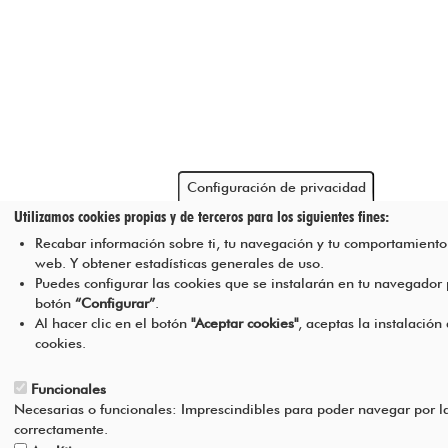
Configuración de privacidad
Utilizamos cookies propias y de terceros para los siguientes fines:
Recabar información sobre ti, tu navegación y tu comportamiento 
web. Y obtener estadísticas generales de uso.
Puedes configurar las cookies que se instalarán en tu navegador
botón
“Configurar”
.
Al hacer clic en el botón
"Aceptar cookies"
, aceptas la instalación
cookies.
Funcionales
Necesarias o funcionales: Imprescindibles para poder navegar por l
correctamente.