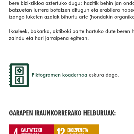
bere bizi-zikloa aztertuko dugu: hazitik behin jan ond
batzuetan lurrera botatzen ditugun eta erabilera hobe
izango luketen azalak bihurtu arte (hondakin organik
Ikasleek, bakarka, aktiboki parte hartuko dute beren h
zaindu eta hari jarraipena egitean.
Piktogramen koadernoa
eskura dago.
GARAPEN IRAUNKORRERAKO HELBURUAK: