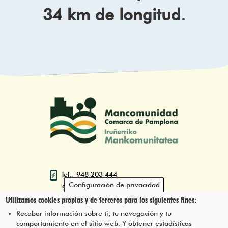
34 km de longitud.
Tel.: 948 203 444
Configuración de privacidad
atencion@mancoeduca.com
Utilizamos cookies propias y de terceros para los siguientes fines:
Programa de Educación Ambiental
Recabar información sobre ti, tu navegación y tu
Escolar de la Mancomunidad de la
comportamiento en el sitio web. Y obtener estadísticas