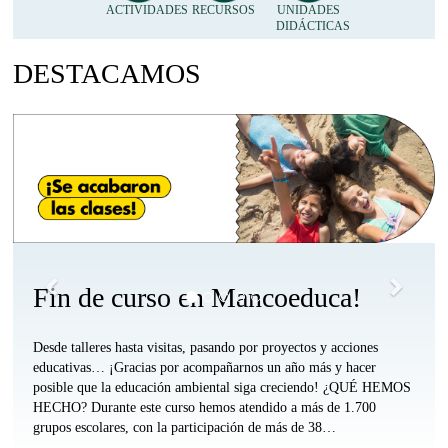
Accesos
ACTIVIDADES
RECURSOS
UNIDADES
DIDÁCTICAS
Día del Medio Ambiente
Directos
DESTACAMOS
Anónimo
Arriba
Anterior
Siguie
Accesos
Accesos
Accesos
Accesos
Directos
Directos
Directos
Directos
Profesorado
Profesorado
Apymas
Familias
Comarca
Otras
Arriba
y
Arriba
Comarcas
Alumnado
Arriba
Arriba
Fin de curso en Mancoeduca!
Desde talleres hasta visitas, pasando por proyectos y acciones
educativas… ¡Gracias por acompañarnos un año más y hacer
posible que la educación ambiental siga creciendo! ¿QUÉ HEMOS
HECHO? Durante este curso hemos atendido a más de 1.700
grupos escolares, con la participación de más de 38…