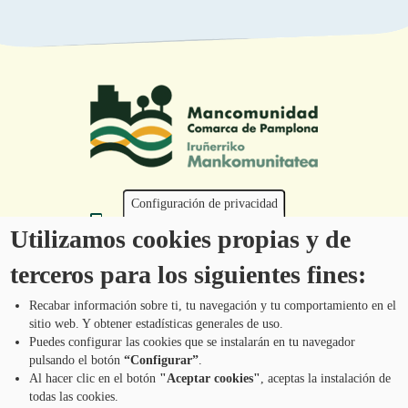
Configuración de privacidad
Tel.: 948 203 444
Utilizamos cookies propias y de
atencion@mancoeduca.com
terceros para los siguientes fines:
Programa de Educación Ambiental Escolar
de la Mancomunidad de la Comarca de
Recabar información sobre ti, tu navegación y tu comportamiento en el
Pamplona
sitio web. Y obtener estadísticas generales de uso.
Puedes configurar las cookies que se instalarán en tu navegador
pulsando el botón
“Configurar”
.
CONTÁCTANOS
Pie
Al hacer clic en el botón
"Aceptar cookies"
, aceptas la instalación de
todas las cookies.