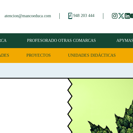
948 203 444
atencion@mancoeduca.com
RCA
PROFESORADO OTRAS COMARCAS
APYMA
ADES
PROYECTOS
UNIDADES DIDÁCTICAS