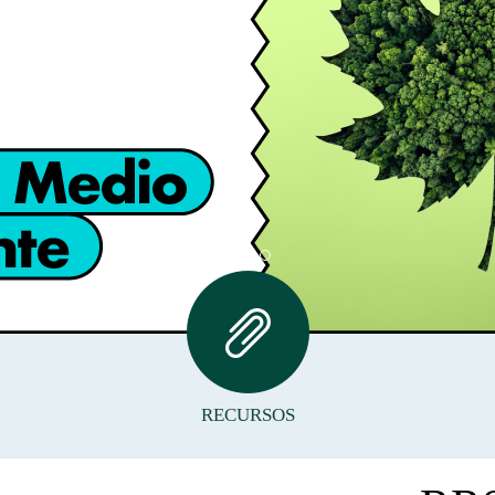
io Ambiente
RECURSOS