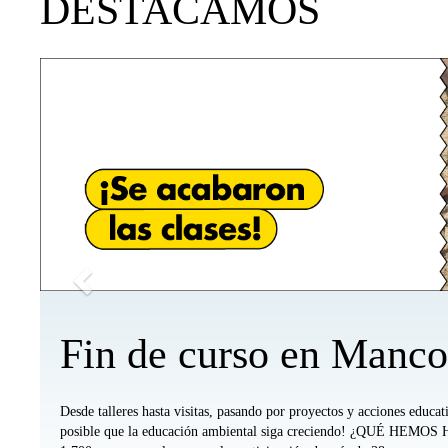
Directos
DESTACAMOS
Anónimo
Anterior
Accesos
Accesos
Accesos
Accesos
Arriba
Directos
Directos
Directos
Directos
Profesorado
Profesorado
Apymas
Familias
Comarca
Otras
Arriba
y
Arriba
Comarcas
Alumnado
Arriba
Arriba
Fin de curso en Manc
Desde talleres hasta visitas, pasando por proyectos y acciones edu
posible que la educación ambiental siga creciendo! ¿QUÉ HEMOS 